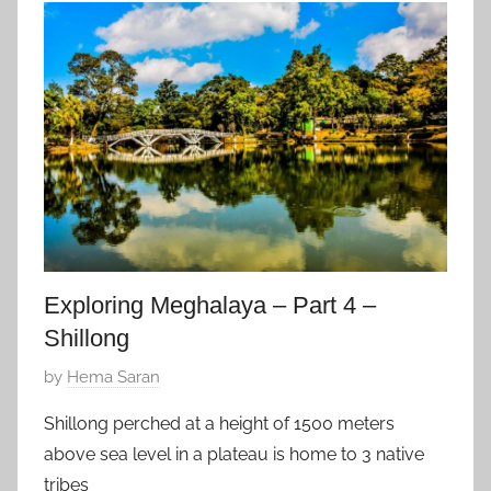
e
d
r
o
1
n
2
e
,
s
2
i
0
a
1
,
8
Z
f
a
Exploring Meghalaya – Part 4 –
v
Shillong
o
r
P
by
Hema Saran
i
o
Shillong perched at a height of 1500 meters
t
s
above sea level in a plateau is home to 3 native
e
t
tribes
,