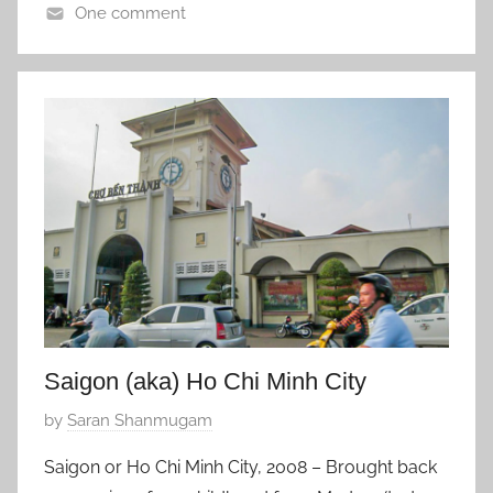
One comment
t
P
o
h
b
i
e
l
r
i
8
p
,
p
2
i
0
n
2
e
0
s
,
Saigon (aka) Ho Chi Minh City
த
மி
P
by
Saran Shanmugam
ழ்
o
Saigon or Ho Chi Minh City, 2008 – Brought back
s