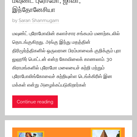
மவுண்ட் புரோமோ, ஜாவா,
0
இந்தோனேசியா
P
by
Saran Shanmugam
o
மவுண்ட் புரோமோவின் கலாச்சார சங்கமம் மணற்கடலில்
s
தொடங்குகிறது, அங்கு இந்து மதத்தின்
t
திரிமூர்த்திகளில் ஒருவரான பிரம்மாவைக் குறிக்கும் புரா
e
லுஹூர் பொட்டன் என்ற கோவிலைக் காணலாம். 30
d
கிராமங்களில் புரோமோ மலையைச் சுற்றி மற்றும்
o
n
புரோபோலிங்கோவைச் சுற்றியுள்ள டெங்க்கிரீஸ் இன
S
மக்கள் என்று அழைக்கப்படுகிறார்கள்
e
p
Continue reading
t
e
m
b