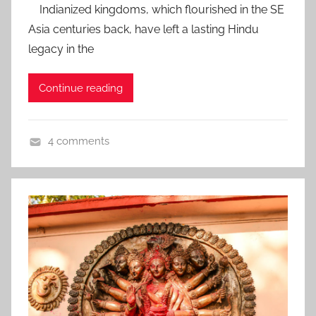
Indianized kingdoms, which flourished in the SE
r
s
i
Asia centuries back, have left a lasting Hindu
t
t
legacy in the
e
e
d
Continue reading
o
n
J
4 comments
a
V
n
i
u
e
a
t
r
n
y
a
2
m
,
,
2
Z
0