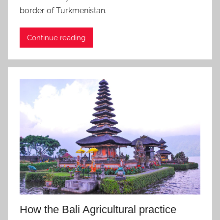
e
border of Turkmenistan.
m
b
Continue reading
e
r
2
7
,
2
0
2
2
How the Bali Agricultural practice