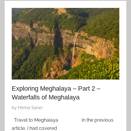
n
9
d
,
i
2
a
0
,
2
Z
0
f
a
v
o
r
i
Exploring Meghalaya – Part 2 –
t
Waterfalls of Meghalaya
e
P
by
Hema Saran
o
Travel to Meghalaya In the previous
s
article, I had covered
t