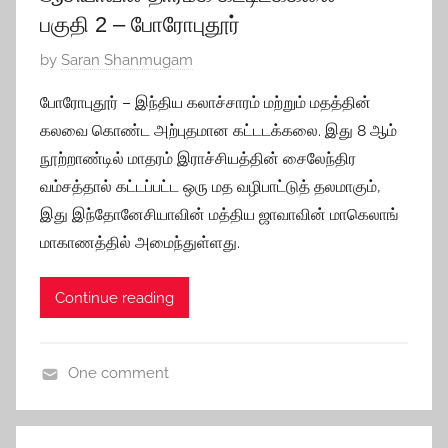
e
பகுதி 2 – போரோபுதூர்
P
by
Saran Shanmugam
o
போரோபுதூர் – இந்திய கலாச்சாரம் மற்றும் மதத்தின்
s
கலவை கொண்ட அற்புதமான கட்டடக்கலை. இது 8 ஆம்
t
நூற்றாண்டில் மாதரம் இராச்சியத்தின் சைலேந்திர
e
வம்சத்தால் கட்டப்பட்ட ஒரு மத வழிபாட்டுத் தலமாகும்,
d
இது இந்தோனேசியாவின் மத்திய ஜாவாவின் மாகெலாங்
o
n
மாகாணத்தில் அமைந்துள்ளது.
S
e
Continue reading
p
t
e
One comment
m
I
b
n