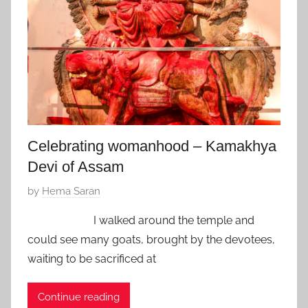
f
1
a
9
v
o
r
i
t
e
Celebrating womanhood – Kamakhya
Devi of Assam
P
by
Hema Saran
o
I walked around the temple and
s
could see many goats, brought by the devotees,
t
waiting to be sacrificed at
e
d
Continue reading
o