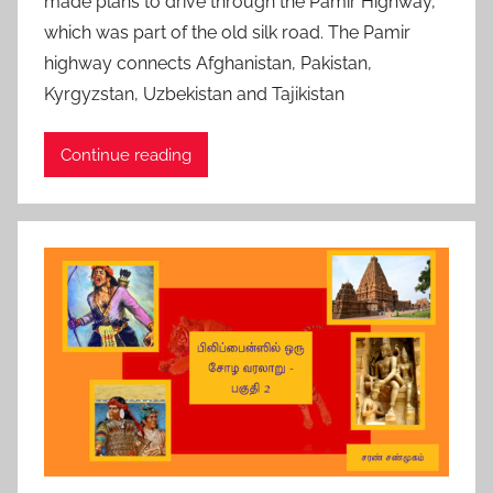
made plans to drive through the Pamir Highway,
d
which was part of the old silk road. The Pamir
o
n
highway connects Afghanistan, Pakistan,
J
Kyrgyzstan, Uzbekistan and Tajikistan
a
n
Continue reading
u
a
r
y
2
1
,
2
0
2
2