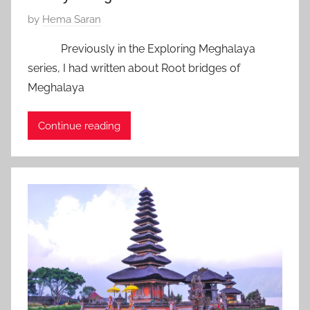
8
P
by
Hema Saran
o
Previously in the Exploring Meghalaya
s
series, I had written about Root bridges of
t
Meghalaya
e
d
Continue reading
o
n
J
a
n
u
a
r
y
2
4