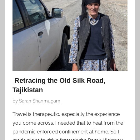
0
2
2
Retracing the Old Silk Road,
Tajikistan
P
by
Saran Shanmugam
o
Travel is therapeutic, especially the experience
s
you come across. I needed that to heal from the
t
pandemic enforced confinement at home. So I
e