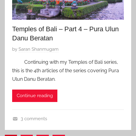
,
2
0
Temples of Bali – Part 4 – Pura Ulun
1
Danu Beratan
8
P
by
Saran Shanmugam
o
Continuing with my Temples of Bali series,
s
this is the 4th articles of the series covering Pura
t
Ulun Danu Beratan.
e
d
Continue reading
o
n
J
3 comments
a
I
n
n
u