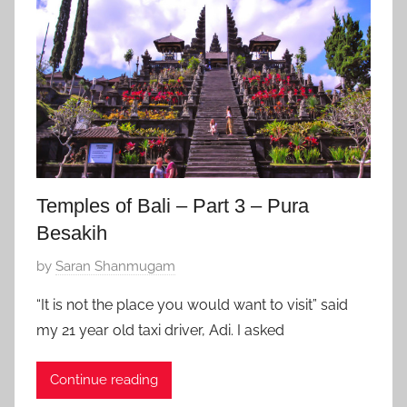
a
1
,
9
Z
,
f
2
a
0
v
1
o
9
r
i
Temples of Bali – Part 3 – Pura
t
Besakih
e
P
by
Saran Shanmugam
o
“It is not the place you would want to visit” said
s
my 21 year old taxi driver, Adi. I asked
t
e
Continue reading
d