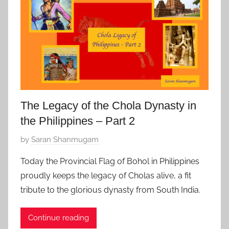
e
r
1
5
,
2
0
2
The Legacy of the Chola Dynasty in
0
the Philippines – Part 2
P
by
Saran Shanmugam
o
Today the Provincial Flag of Bohol in Philippines
s
proudly keeps the legacy of Cholas alive, a fit
t
tribute to the glorious dynasty from South India.
e
d
Continue reading
o