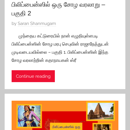
பிலிப்பைன்ஸில் ஒரு சோழ வரலாறு –
பகுதி 2
P
by
Saran Shanmugam
o
முந்தைய கட்டுரையில் நான் எழுதியுள்ளபடி
s
பிலிப்பைன்ஸின் சோழ மரபு செபுவின் ராஜாநேத்துடன்
t
முடிவடையவில்லை – பகுதி 1. பிலிப்பைன்ஸின் இந்த
e
சோழ வரலாற்றின் கதாநாயகன் ஸ்ரீ
d
o
Continue reading
n
O
c
t
o
b
e
r