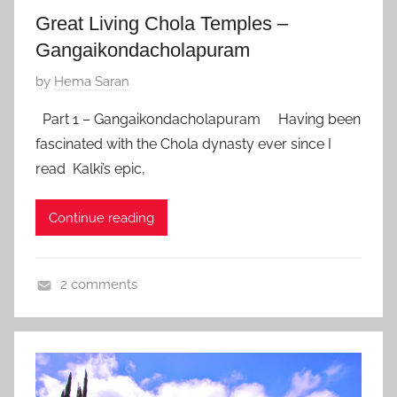
i
0
Great Living Chola Temples –
t
Gangaikondacholapuram
e
P
by
Hema Saran
o
Part 1 – Gangaikondacholapuram Having been
s
fascinated with the Chola dynasty ever since I
t
read Kalki’s epic,
e
d
Continue reading
o
n
A
2 comments
u
I
g
n
u
d
s
i
t