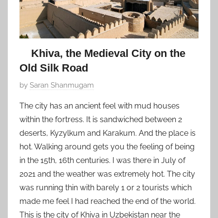
Khiva, the Medieval City on the
Old Silk Road
P
by
Saran Shanmugam
o
The city has an ancient feel with mud houses
s
within the fortress. It is sandwiched between 2
t
deserts, Kyzylkum and Karakum. And the place is
e
hot. Walking around gets you the feeling of being
d
in the 15th, 16th centuries. I was there in July of
o
n
2021 and the weather was extremely hot. The city
D
was running thin with barely 1 or 2 tourists which
e
made me feel I had reached the end of the world.
c
This is the city of Khiva in Uzbekistan near the