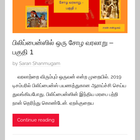
8
,
2
0
2
பிலிப்பைன்ஸில் ஒரு சோழ வரலாறு –
0
பகுதி 1
P
by
Saran Shanmugam
o
வரலாற்றை விரும்பும் ஒருவன் என்ற முறையில், 2019
s
டிசம்பரில் பிலிப்பைன்ஸ் பயணத்துகான ஆராய்ச்சி செய்ய
t
துவங்கியபோது, பிலிப்பைன்ஸின் இந்திய மரபை பற்றி
e
நான் தெரிந்து கொண்டேன். ஏறக்குறைய
d
o
Continue reading
n
O
c