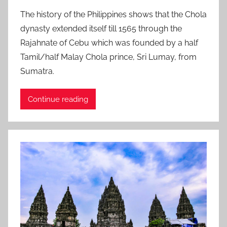
o
v
The history of the Philippines shows that the Chola
s
o
dynasty extended itself till 1565 through the
t
r
Rajahnate of Cebu which was founded by a half
e
i
Tamil/half Malay Chola prince, Sri Lumay, from
d
t
Sumatra.
o
e
n
J
Continue reading
u
l
y
1
1
,
2
0
2