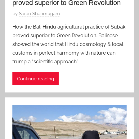
proved superior to Green Revolution
P
by
Saran Shanmugam
o
How the Bali Hindu agricultural practice of Subak
s
proved superior to Green Revolution. Balinese
t
showed the world that Hindu cosmology & local
e
customs in perfect harmomy with nature can
d
trump a “scientific approach”
o
n
J
Continue reading
u
l
y
2
3
,
2