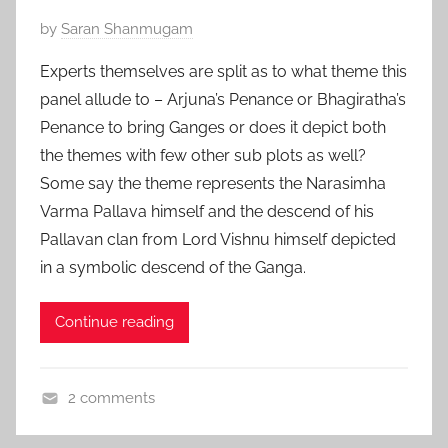
a
P
by
Saran Shanmugam
v
o
o
Experts themselves are split as to what theme this
s
r
panel allude to – Arjuna’s Penance or Bhagiratha’s
t
i
Penance to bring Ganges or does it depict both
e
t
the themes with few other sub plots as well?
d
e
Some say the theme represents the Narasimha
o
,
n
Varma Pallava himself and the descend of his
த
F
Pallavan clan from Lord Vishnu himself depicted
மி
e
in a symbolic descend of the Ganga.
ழ்
b
r
Continue reading
u
a
r
2 comments
y
I
2