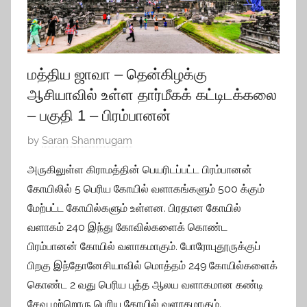
0
மத்திய ஜாவா – தென்கிழக்கு
ஆசியாவில் உள்ள தார்மீகக் கட்டிடக்கலை
– பகுதி 1 – பிரம்பானன்
P
by
Saran Shanmugam
o
அருகிலுள்ள கிராமத்தின் பெயரிடப்பட்ட பிரம்பானன்
s
கோயிலில் 5 பெரிய கோயில் வளாகங்களும் 500 க்கும்
t
மேற்பட்ட கோயில்களும் உள்ளன. பிரதான கோயில்
e
வளாகம் 240 இந்து கோவில்களைக் கொண்ட
d
பிரம்பானன் கோயில் வளாகமாகும். போரோபுதூருக்குப்
o
n
பிறகு இந்தோனேசியாவில் மொத்தம் 249 கோயில்களைக்
J
கொண்ட 2 வது பெரிய புத்த ஆலய வளாகமான கண்டி
u
சேவு மற்றொரு பெரிய கோயில் வளாகமாகும்.